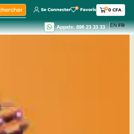
0
chercher
0
Se Connecter
Favoris
0
CFA
EN
FR
Appels: 696 23 33 33