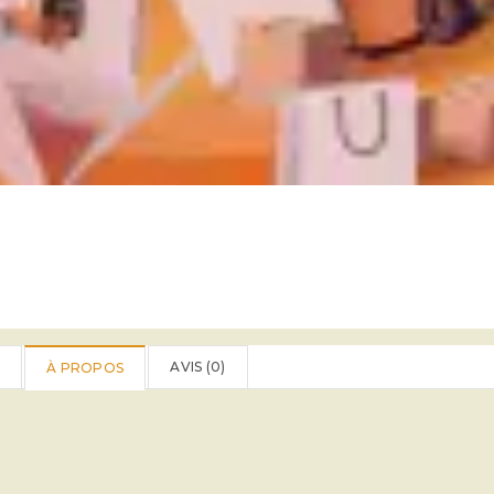
AVIS (
0
)
À PROPOS