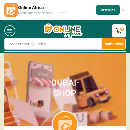
Online Africa
×
Installer
Meilleure expérience sur l'app
0
Rechercher
Rechercher
🍋 Fruits
DUBAI-
SHOP