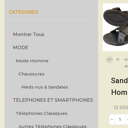
CATÉGORIES
Montrer Tous
MODE
40
41
42
Mode Homme
4
Chaussures
Sand
Pieds nus & Sandales
Hom
TELEPHONES ET SMARTPHONES
Moder
12 50
Téléphones Classiques
Pointur
45 –
Autres Téléphones Classiques