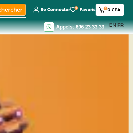
0
chercher
0
Se Connecter
Favoris
0
CFA
EN
FR
Appels: 696 23 33 33