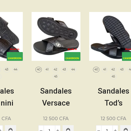
ir
45 – 100%
45 – 100
cuir
cuir
Made in
Made in
Made
CAMEROON
CAMEROON
CAME
43
44
40
41
42
43
44
40
41
42
43
4
5
45
45
ales
Sandales
Sandales
nini
Versace
Tod’s
mes
Hommes
Hommes
0
CFA
12 500
CFA
12 500
CFA
nes –
Modernes –
Modernes 