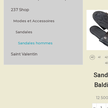
cu
237 Shop
Modes et Accessoires
Sandales
Sandales hommes
Saint Valentin
40
41
42
4
Sand
Baldi
Hom
12 50
Moder