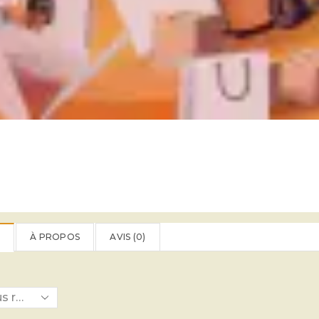
À PROPOS
AVIS (
0
)