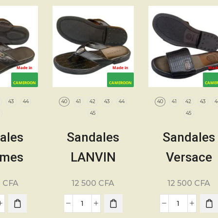
Made in
Made in
Made
CAMEROON
CAMEROON
CAME
43
44
40
41
42
43
44
40
41
42
43
4
5
45
45
ales
Sandales
Sandales
mes
LANVIN
Versace
nes –
Hommes
Hommes
0
CFA
12 500
CFA
12 500
CFA
e. 40 à
Modernes –
Modernes 
 100%
Pointure. 40 à
Pointure. 40