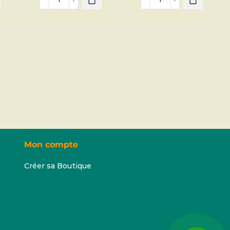
 à
Pointure. 40 à
Pointure. 40 à
%
45 – 100%
45 – 100%
cuir
cuir
Mon compte
Créer sa Boutique