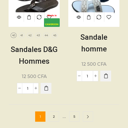
Made in
CAMEROON
Sandale
40
41
42
43
44
45
homme
Sandales D&G
Balenciaga –
Hommes
12 500
CFA
Pointure 40 à
Modernes –
12 500
CFA
45 – Cuir –
Pointure. 40 à
Blanche
45 – 100% cuir
…
1
2
5