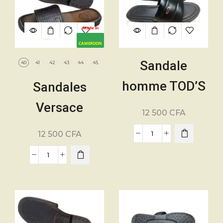
Made in
CAMEROON
Sandale
40
41
42
43
44
45
homme TOD’S
Sandales
– Pointure 40
Versace
12 500
CFA
à 45 – Cuir –
Hommes
12 500
CFA
Noir
Modernes –
Pointure. 40 à
45 – 100% cuir