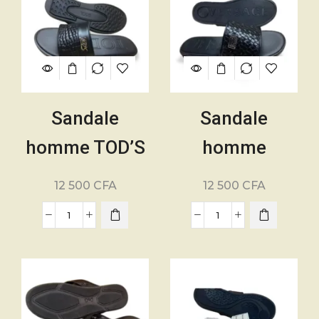
Sandale
Sandale
homme TOD’S
homme
– Pointure 40
Versace –
12 500
CFA
12 500
CFA
à 45 – Cuir –
Pointure 40 à
Noir
45 – Cuir –
Noir