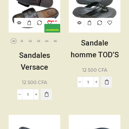
Made in
CAMEROON
Sandale
40
41
42
43
44
45
homme TOD’S
Sandales
– Pointure 40
Versace
12 500
CFA
à 45 – Cuir –
Hommes
12 500
CFA
Noir
Modernes –
Pointure. 40 à
45 – 100% cuir