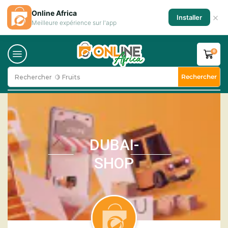
Online Africa
×
Installer
Meilleure expérience sur l'app
0
Rechercher
Rechercher
DUBAI-
SHOP