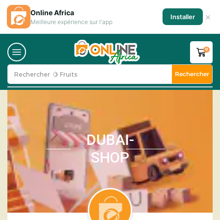
Online Africa
×
Installer
Meilleure expérience sur l'app
0
Rechercher
Rechercher
🍋 Fruits
DUBAI-
SHOP