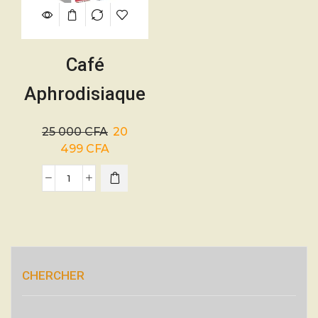
Café
Aphrodisiaque
Kopivitamin –
25 000
CFA
20
100% Bio –
499
CFA
Homme et
Femme
CHERCHER