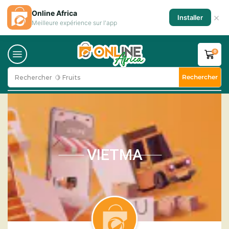
Online Africa
×
Installer
Meilleure expérience sur l'app
0
Rechercher
Rechercher
🍋 Fruits
VIETMA