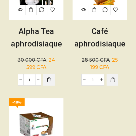
Alpha Tea
Café
aphrodisiaque
aphrodisiaque
– 10 sachets –
Bio Herbs –
30 000
CFA
24
28 500
CFA
25
Homme
Homme
599
CFA
199
CFA
18%