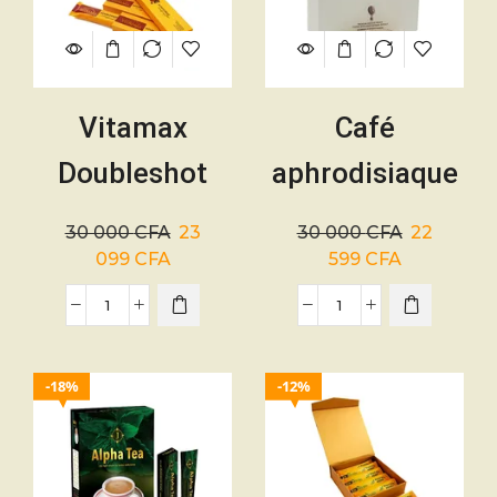
Vitamax
Café
Doubleshot
aphrodisiaque
Energy coffee
Vitamax
30 000
CFA
23
30 000
CFA
22
Homme –
Doubleshot
099
CFA
599
CFA
Aphrodisiaque
femme – 10
– 10 sachets
sachets
18%
12%