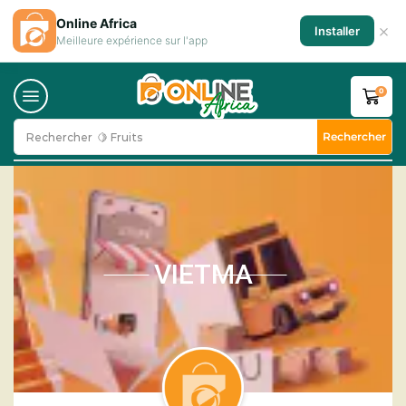
Online Africa
×
Installer
Meilleure expérience sur l'app
0
Rechercher
Rechercher
🍋 Fruits
VIETMA