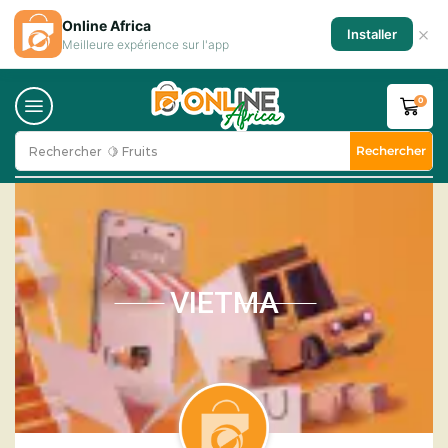
Online Africa
×
Installer
Meilleure expérience sur l'app
0
Rechercher
Rechercher
🍋 Fruits
VIETMA