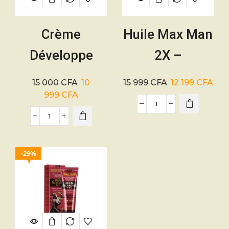
Crème
Huile Max Man
Développe
2X –
Sexe 50g
Agrandissement
15 000
CFA
10
15 999
CFA
12 199
CFA
du Pénis –
999
CFA
30ml
29%