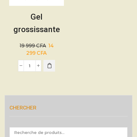
Gel
grossissante
Max Men du
19 999
CFA
14
Pénis – 50ml
299
CFA
CHERCHER