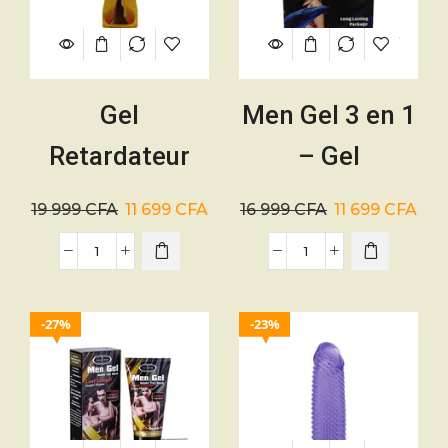
Gel
Men Gel 3 en 1
Retardateur
– Gel
d’Éjaculation
Aphrodisiaque
19 999
CFA
11 699
CFA
16 999
CFA
11 699
CFA
200 ml
27%
23%