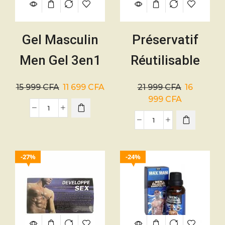
Gel Masculin
Préservatif
Men Gel 3en1
Réutilisable
–
Manchon pour
15 999
CFA
11 699
CFA
21 999
CFA
16
Aphrodisiaque
pénis
999
CFA
27%
24%