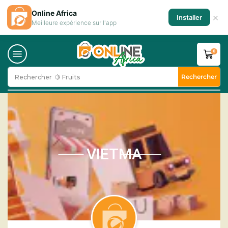
Online Africa
×
Installer
Meilleure expérience sur l'app
0
Rechercher
Rechercher
🍋 Fruits
VIETMA