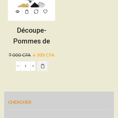
Découpe-
Pommes de
Terre manuel
7 000
CFA
4 999
CFA
– 01mois
CHERCHER