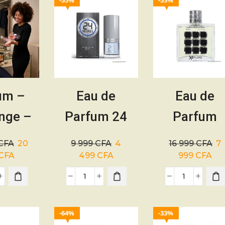
55%
53%
um –
Eau de
Eau de
nge –
Parfum 24
Parfum
me –
Heures Silver
XEPLORE 
CFA
20
9 999
CFA
4
16 999
CFA
7
ml +
– 100ml
100ml
CFA
499
CFA
999
CFA
m – la
belle –
64%
33%
me –