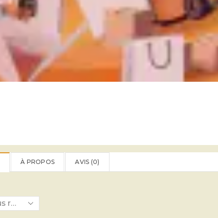
À PROPOS
AVIS (
0
)