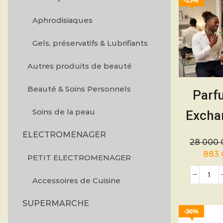
25%
Aphrodisiaques
Gels, préservatifs & Lubrifiants
Autres produits de beauté
Beauté & Soins Personnels
Parf
Soins de la peau
Excha
hom
ELECTROMENAGER
28 000
100
883
PETIT ELECTROMENAGER
Parfu
Accessoires de Cuisine
vie est 
SUPERMARCHE
36%
fem