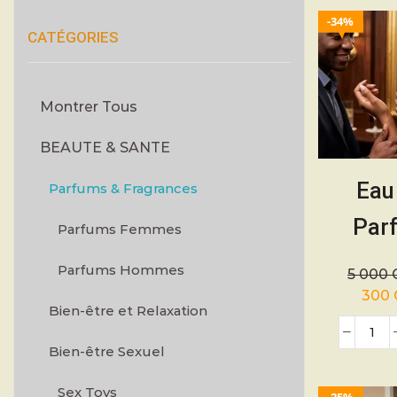
34%
CATÉGORIES
Montrer Tous
BEAUTE & SANTE
Eau
Parfums & Fragrances
Par
Parfums Femmes
BALILA
Parfums Hommes
5 000
– 12
300
Bien-être et Relaxation
Bien-être Sexuel
Sex Toys