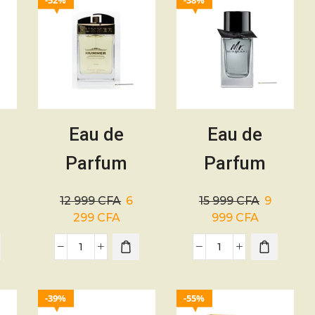
52%
38%
Eau de
Eau de
Parfum
Parfum
–
Prestige –
Burberry –
12 999
CFA
6
15 999
CFA
9
Hummer –
Homme –
299
CFA
999
CFA
100ml
100 ml
39%
55%