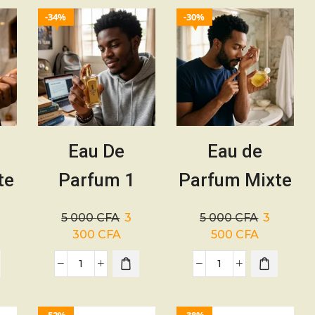
34%
30%
Eau De
Eau de
te
Parfum 1
Parfum Mixte
00
Million – 50
Rumba
5 000
CFA
3
5 000
CFA
3
ml
100ML
300
CFA
500
CFA