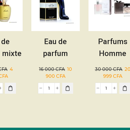
 de
Eau de
Parfums
 mixte
parfum
Homme
BA –
femme –
Exchange 
CFA
4
16 000
CFA
10
30 000
CFA
2
0ml
CHIC GIRL –
Femme – L
CFA
900
CFA
999
CFA
90ML
Vie Est Bel
– 100ml