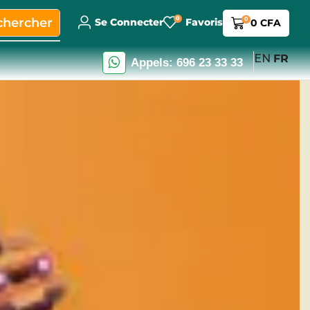
0
chercher
0
Se Connecter
Favoris
0
CFA
EN
FR
Appels: 696 23 33 33