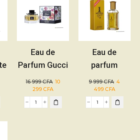
Eau de
Eau de
te
Parfum Gucci
parfum
ml
Flora – 75ml
Cheapest
16 999
CFA
10
9 999
CFA
4
Million –
299
CFA
499
CFA
Parfum
Homme –
50ml