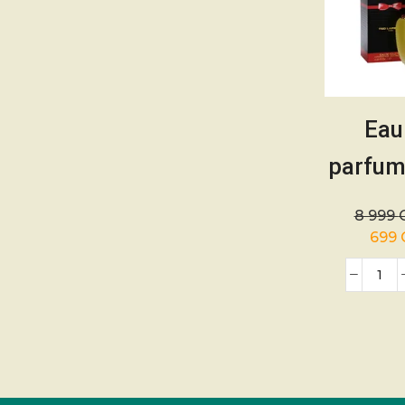
Eau
parfum
RUM
8 999
10
699