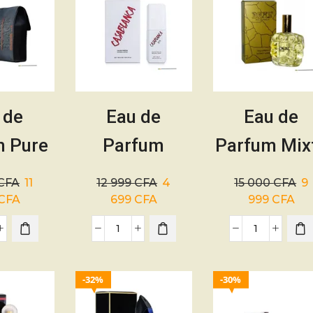
0ml
 de
Eau de
Eau de
m Pure
Parfum
Parfum Mix
ck –
Casablanca –
Deal – 100 
CFA
11
12 999
CFA
4
15 000
CFA
9
ale –
100ml
CFA
699
CFA
999
CFA
0ml
32%
30%