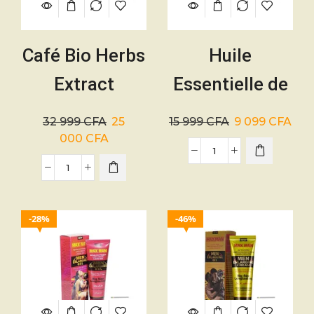
Café Bio Herbs
Huile
Extract
Essentielle de
Femme – 8
Massage
32 999
CFA
25
15 999
CFA
9 099
CFA
sachets
Intime – Max
000
CFA
Man
28%
46%