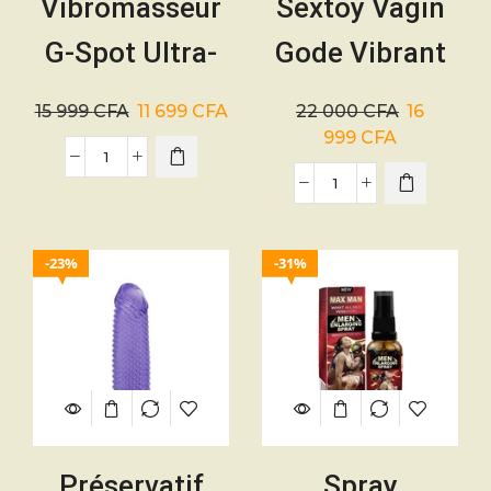
Vibromasseur
Sextoy Vagin
G-Spot Ultra-
Gode Vibrant
Précis
en Silicone
15 999
CFA
11 699
CFA
22 000
CFA
16
999
CFA
23%
31%
Préservatif
Spray