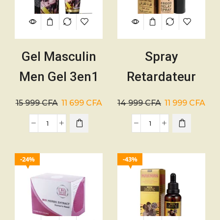
Gel Masculin
Spray
Men Gel 3en1
Retardateur
–
d’Éjaculation
15 999
CFA
11 699
CFA
14 999
CFA
11 999
CFA
Aphrodisiaque
Deadly –
48000
24%
43%