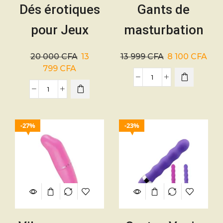
Dés érotiques
Gants de
pour Jeux
masturbation
Sexuels –
érotique
20 000
CFA
13
13 999
CFA
8 100
CFA
Positions et
799
CFA
Mots érotiques
27%
23%