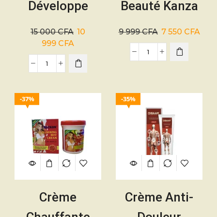
Développe
Beauté Kanza
Sexe 50g
– 30g
15 000
CFA
10
9 999
CFA
7 550
CFA
999
CFA
37%
35%
Crème
Crème Anti-