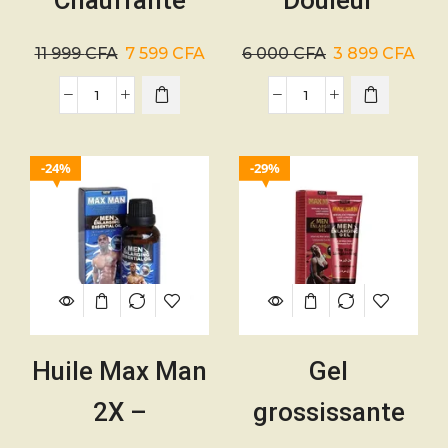
Chauffante
Douleur
Amincissante
DISAAR – 100g
11 999
CFA
7 599
CFA
6 000
CFA
3 899
CFA
Beckon – 350g
24%
29%
Huile Max Man
Gel
2X –
grossissante