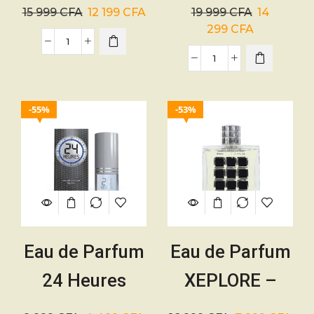
Agrandissement
Max Men du
15 999
CFA
12 199
CFA
19 999
CFA
14
du Pénis –
Pénis – 50ml
299
CFA
30ml
55%
53%
Eau de Parfum
Eau de Parfum
24 Heures
XEPLORE –
Silver – 100ml
100ml