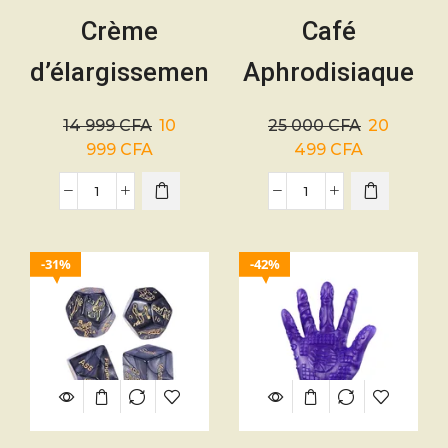
Crème
Café
d’élargissement
Aphrodisiaque
du Pénis –
Kopivitamin –
14 999
CFA
10
25 000
CFA
20
Developpe Sex
100% Bio –
999
CFA
499
CFA
Homme et
Femme
31%
42%