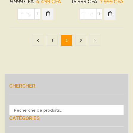
9 999
CFA
4 499
CFA
16 999
CFA
7 999
CFA
1
2
3
CHERCHER
CATÉGORIES