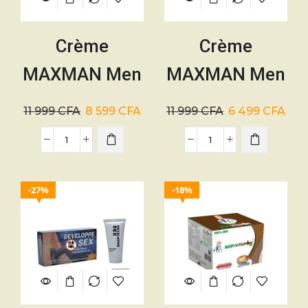
Crème
Crème
MAXMAN Men
MAXMAN Men
Enlarging Gel
Enlarging –
11 999
CFA
8 599
CFA
11 999
CFA
6 499
CFA
Tonifiante –
Masculine
27%
18%