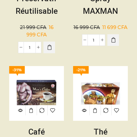
Réutilisable
MAXMAN
Manchon pour
retardateur
21 999
CFA
16
16 999
CFA
11 699
CFA
pénis
d’éjaculation
999
CFA
31%
21%
Café
Thé