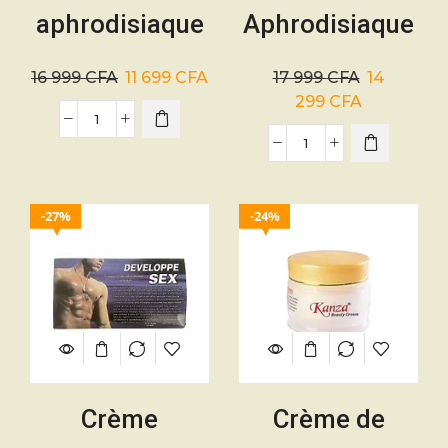
aphrodisiaque
Aphrodisiaque
naturel
Tonique –
16 999
CFA
11 699
CFA
17 999
CFA
14
homme –
Boost Libido &
299
CFA
Viagra
Vitalité
27%
24%
Crème
Crème de