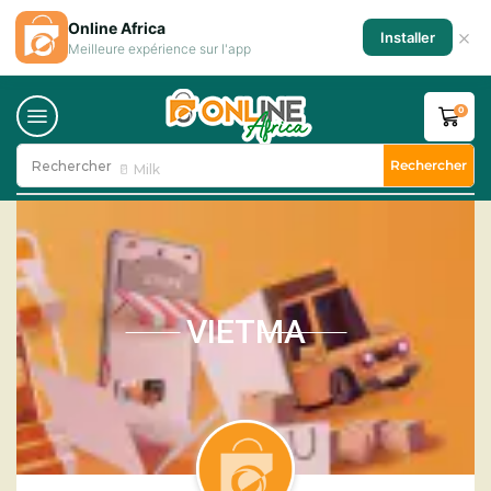
Online Africa
×
Installer
Meilleure expérience sur l'app
0
Rechercher
Rechercher
🥛 Milk
VIETMA