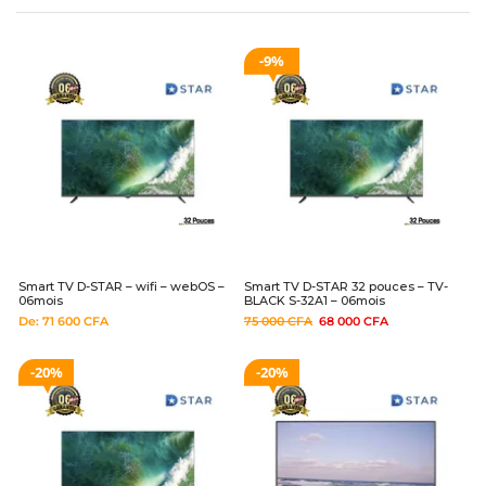
9%
Smart TV D-STAR – wifi – webOS –
Smart TV D-STAR 32 pouces – TV-
06mois
BLACK S-32A1 – 06mois
De:
71 600
CFA
75 000
CFA
68 000
CFA
20%
20%