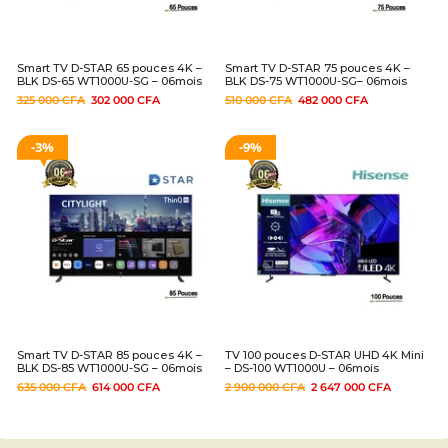
Smart TV D-STAR 65 pouces 4K –
Smart TV D-STAR 75 pouces 4K –
BLK DS-65 WT1000U-SG – 06mois
BLK DS-75 WT1000U-SG– 06mois
325 000
CFA
302 000
CFA
510 000
CFA
482 000
CFA
3%
9%
Smart TV D-STAR 85 pouces 4K –
TV 100 pouces D-STAR UHD 4K Mini
BLK DS-85 WT1000U-SG – 06mois
– DS-100 WT1000U – 06mois
635 000
CFA
614 000
CFA
2 900 000
CFA
2 647 000
CFA