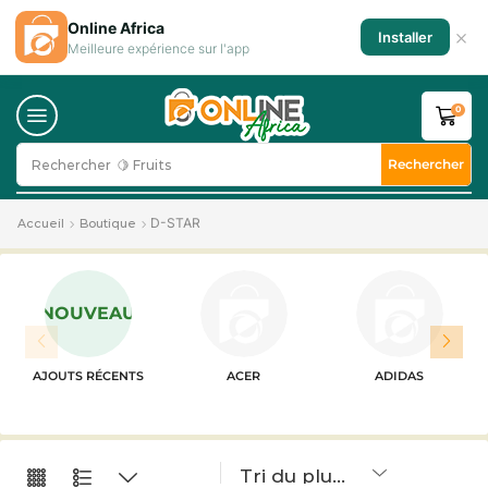
Online Africa
×
Installer
Meilleure expérience sur l'app
0
Rechercher
Rechercher
🍋 Fruits
D-STAR
Accueil
Boutique
NOUVEAU
AJOUTS RÉCENTS
ACER
ADIDAS