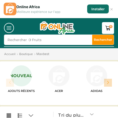
Online Africa
×
Installer
Meilleure expérience sur l'app
0
Rechercher
Rechercher
🍋 Fruits
Maxbest
Accueil
Boutique
NOUVEAU
AJOUTS RÉCENTS
ACER
ADIDAS