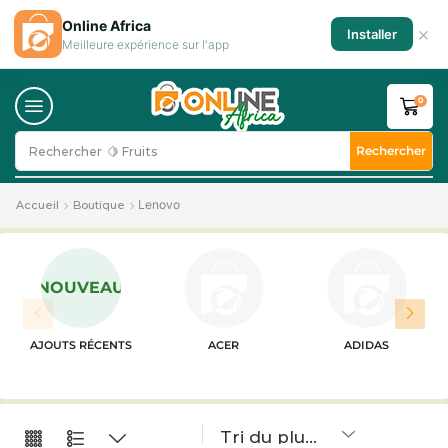
Online Africa
×
Installer
Meilleure expérience sur l'app
0
Rechercher
Rechercher
🍋 Fruits
Lenovo
Accueil
Boutique
NOUVEAU
AJOUTS RÉCENTS
ACER
ADIDAS