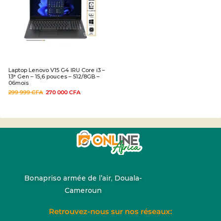
Laptop Lenovo V15 G4 IRU Core i3 –
13ᵉ Gen – 15,6 pouces – 512/8GB –
06mois
299 999
CFA
270 000
CFA
Bonapriso armée de l’air, Douala-
Cameroun
Retrouvez-nous sur nos réseaux: