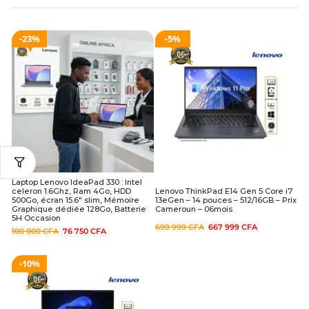
23%
5%
Laptop Lenovo IdeaPad 330 : Intel
celeron 1.6Ghz, Ram 4Go, HDD
Lenovo ThinkPad E14 Gen 5 Core i7
500Go, écran 15.6″ slim, Mémoire
13eGen – 14 pouces – 512/16GB – Prix
Graphique dédiée 128Go, Batterie
Cameroun – 06mois
5H Occasion
699 999
CFA
667 999
CFA
100 000
CFA
76 750
CFA
10%