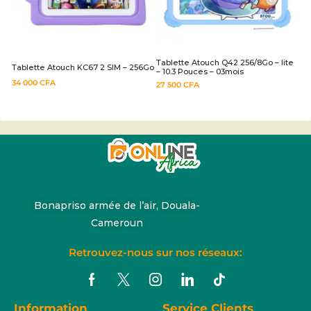
Tablette Atouch Q42 256/8Go – lite
Tablette Atouch KC67 2 SIM – 256Go
– 10.3 Pouces – 03mois
34 000
CFA
27 500
CFA
Bonapriso armée de l’air, Douala-
Cameroun
Retrouvez-nous sur nos réseaux:
Information
Service Clients