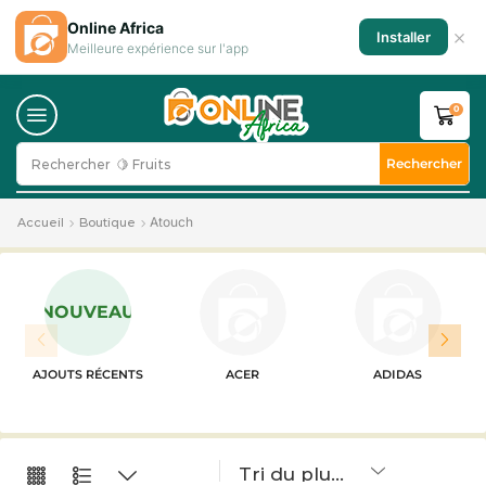
Online Africa
×
Installer
Meilleure expérience sur l'app
0
Rechercher
Rechercher
🍋 Fruits
Atouch
Accueil
Boutique
NOUVEAU
AJOUTS RÉCENTS
ACER
ADIDAS