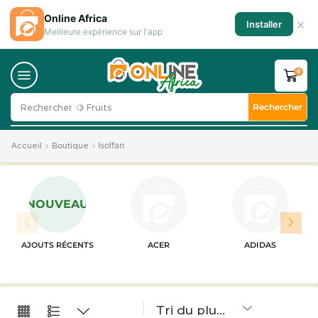
Online Africa
×
Installer
Meilleure expérience sur l'app
0
Rechercher
Rechercher
🍋 Fruits
Isolfan
Accueil
Boutique
NOUVEAU
AJOUTS RÉCENTS
ACER
ADIDAS