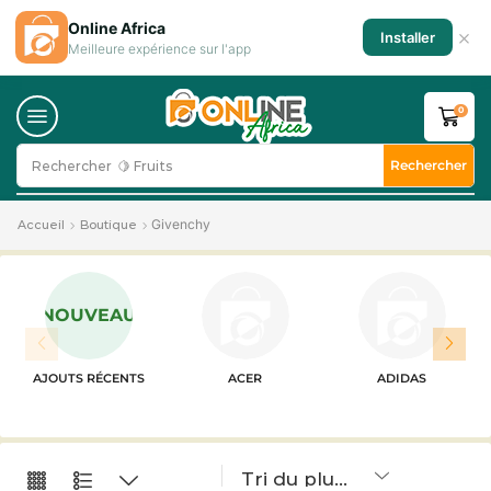
Online Africa
×
Installer
Meilleure expérience sur l'app
0
Rechercher
Rechercher
🍋 Fruits
Givenchy
Accueil
Boutique
NOUVEAU
AJOUTS RÉCENTS
ACER
ADIDAS