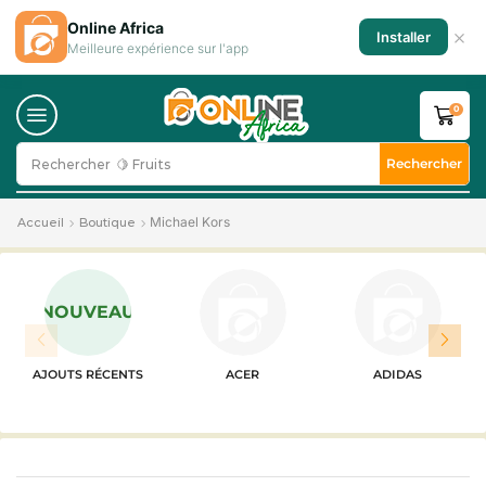
Online Africa
×
Installer
Meilleure expérience sur l'app
0
Rechercher
Rechercher
🍋 Fruits
Michael Kors
Accueil
Boutique
NOUVEAU
AJOUTS RÉCENTS
ACER
ADIDAS