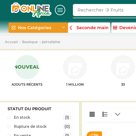
Rechercher
🍋 Fruits
Nos Catégories
Seconde main
Deveni
porcelaine
Accueil
Boutique
NOUVEAU
AJOUTS RÉCENTS
1 MILLION
33
STATUT DU PRODUIT
En stock
(1)
Rupture de stock
(0)
27%
En vente
(1)