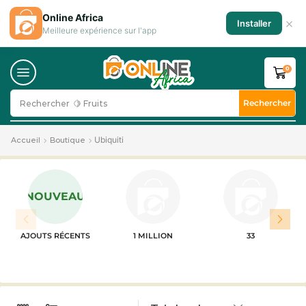
Online Africa
×
Installer
Meilleure expérience sur l'app
0
Rechercher
Rechercher
🍋 Fruits
Ubiquiti
Accueil
Boutique
NOUVEAU
AJOUTS RÉCENTS
1 MILLION
33