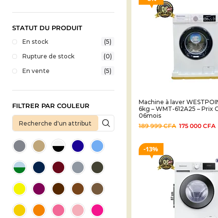
STATUT DU PRODUIT
En stock
(5)
Rupture de stock
(0)
En vente
(5)
Machine à laver WESTPOIN
FILTRER PAR COULEUR
6kg – WMT-612A25 – Prix 
06mois
189 999
CFA
175 000
CFA
13%