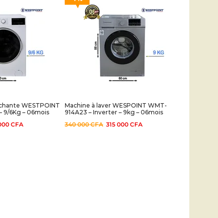
séchante WESTPOINT
Machine à laver WESPOINT WMT-
 9/6Kg – 06mois
914A23 – Inverter – 9kg – 06mois
000
CFA
340 000
CFA
315 000
CFA