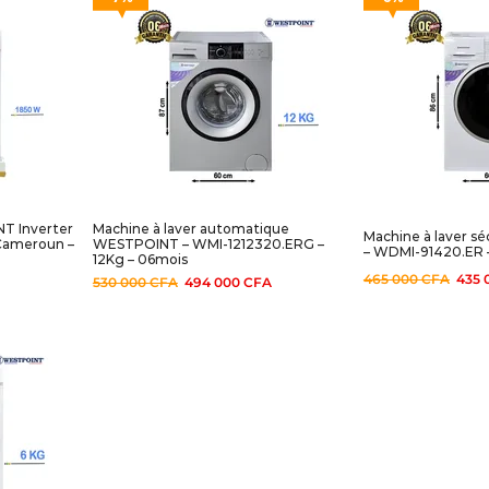
T Inverter
Machine à laver automatique
Machine à laver 
Cameroun –
WESTPOINT – WMI-1212320.ERG –
– WDMI-91420.ER –
12Kg – 06mois
465 000
CFA
435 
530 000
CFA
494 000
CFA