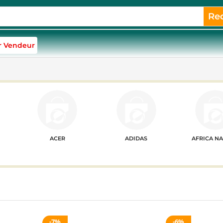
Re
r Vendeur
ACER
ADIDAS
AFRICA N
7%
6%