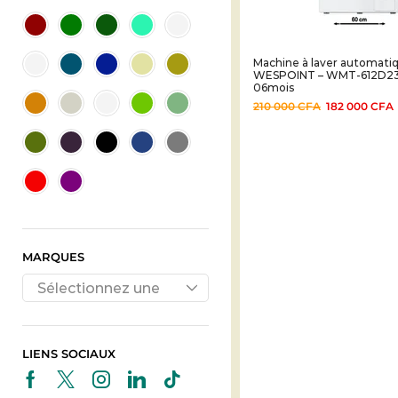
Machine à laver automati
WESPOINT – WMT-612D23 
06mois
210 000
CFA
182 000
CFA
MARQUES
Sélectionnez une
marque
LIENS SOCIAUX