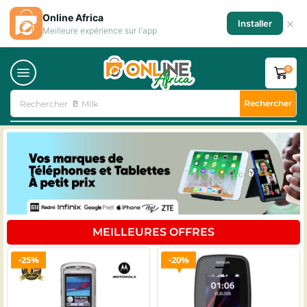
Online Africa
×
Installer
Meilleure expérience sur l'app
0
Rechercher
Rechercher
🥛 Milk
MEILLEURES OFFRES
25%
20%