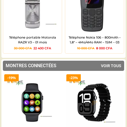
Téléphone portable Motorola
Téléphone Nokia 106 – 800mAh –
RAZR V3 – 01 mois
1,8″ – 4Mo/4Mo RAM – 1SIM – 03
mois
30 000
CFA
22 400
CFA
10 000
CFA
8 000
CFA
MONTRES CONNECTÉES
VOIR TOUS
19%
23%