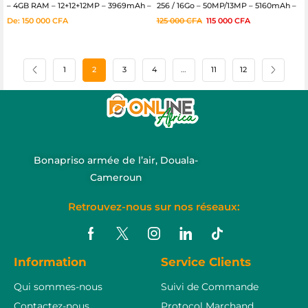
– 4GB RAM – 12+12+12MP – 3969mAh –
256 / 16Go – 50MP/13MP – 5160mAh –
03mois
12mois – Prix Cameroun
De:
150 000
CFA
125 000
CFA
115 000
CFA
1
2
3
4
…
11
12
Bonapriso armée de l’air, Douala-
Cameroun
Retrouvez-nous sur nos réseaux:
Information
Service Clients
Qui sommes-nous
Suivi de Commande
Contactez-nous
Protocol Marchand