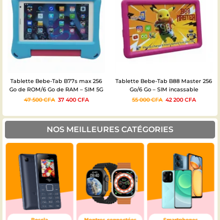
Tablette Bebe-Tab B88 Master 256
Tablette enfant SAIL AIR S41 1 SIM +
Go/6 Go – SIM incassable
WIFI 256/8
55 000
CFA
42 200
CFA
43 500
CFA
35 020
CFA
NOS MEILLEURES CATÉGORIES