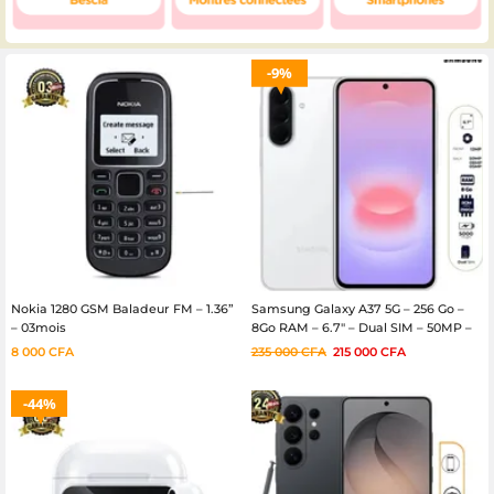
9%
Nokia 1280 GSM Baladeur FM – 1.36”
Samsung Galaxy A37 5G – 256 Go –
– 03mois
8Go RAM – 6.7″ – Dual SIM – 50MP –
5000mAh – 12 Mois
8 000
CFA
235 000
CFA
215 000
CFA
44%