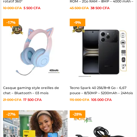
rotatif 360°
ROM – 2Go RAM – 8MP – 4000 mAh –
4G LTE- 6 mois
10 000
CFA
5 500
CFA
45 500
CFA
38 500
CFA
17%
9%
Casque gaming style oreilles de
Tecno Spark 40 256/8+8 Go – 6,67
chat – Bluetooth – 03 mois
pouce – 8/50MP – 5200mAh – 24Mois
21 000
CFA
17 500
CFA
115 000
CFA
105 000
CFA
27%
28%