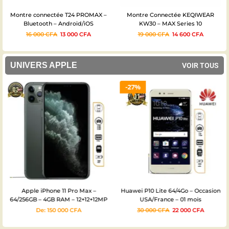
Montre connectée T24 PROMAX –
Montre Connectée KEQIWEAR
Bluetooth – Android/iOS
KW30 – MAX Series 10
16 000
CFA
13 000
CFA
19 000
CFA
14 600
CFA
UNIVERS APPLE
VOIR TOUS
27%
Apple iPhone 11 Pro Max –
Huawei P10 Lite 64/4Go – Occasion
64/256GB – 4GB RAM – 12+12+12MP
USA/France – 01 mois
– 3969mAh – 03mois
De:
150 000
CFA
30 000
CFA
22 000
CFA