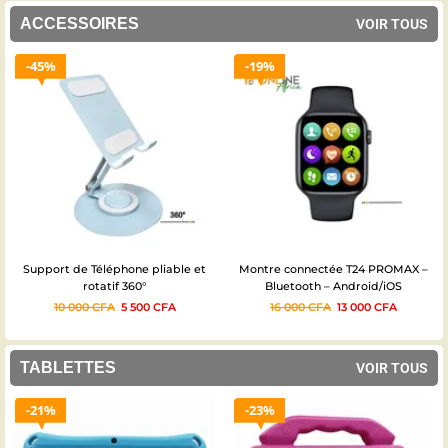
ACCESSOIRES
VOIR TOUS
19%
24%
Montre connectée T24 PROMAX –
Power Bank Depin 20000mAh 12w
Bluetooth – Android/iOS
– 03mois
16 000
CFA
13 000
CFA
17 000
CFA
13 000
CFA
TABLETTES
VOIR TOUS
23%
19%