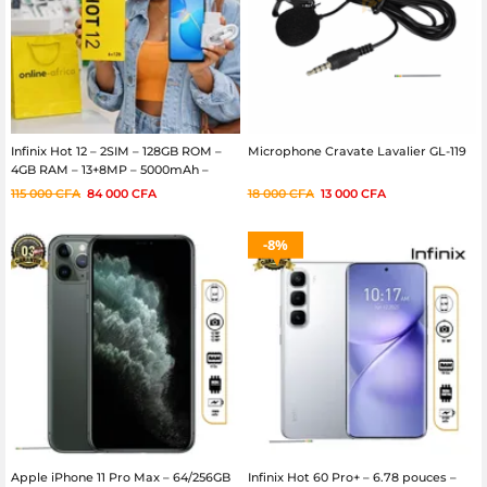
Infinix Hot 12 – 2SIM – 128GB ROM –
Microphone Cravate Lavalier GL-119
4GB RAM – 13+8MP – 5000mAh –
Garantie 06 Mois
115 000
CFA
84 000
CFA
18 000
CFA
13 000
CFA
8%
Apple iPhone 11 Pro Max – 64/256GB
Infinix Hot 60 Pro+ – 6.78 pouces –