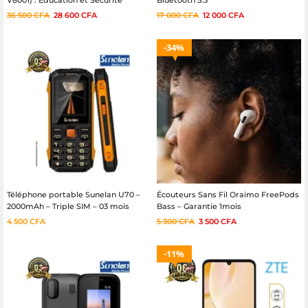
V8001) : Éducation et Sécurité
Bluetooth 5.3
36 500
CFA
28 600
CFA
17 000
CFA
12 000
CFA
34%
Téléphone portable Sunelan U70 –
Écouteurs Sans Fil Oraimo FreePods
2000mAh – Triple SIM – 03 mois
Bass – Garantie 1mois
4 500
CFA
5 300
CFA
3 500
CFA
11%