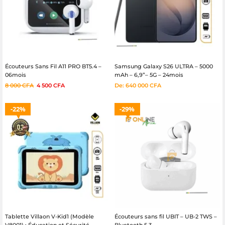
Écouteurs Sans Fil A11 PRO BT5.4 –
Samsung Galaxy S26 ULTRA – 5000
06mois
mAh – 6,9”– 5G – 24mois
8 000
CFA
4 500
CFA
De:
640 000
CFA
22%
29%
Tablette Villaon V-Kid1 (Modèle
Écouteurs sans fil UBIT – UB-2 TWS –