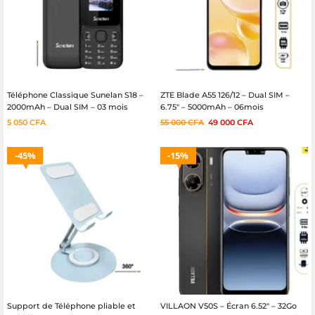
Téléphone Classique Sunelan S18 –
ZTE Blade A55 126/12 – Dual SIM –
2000mAh – Dual SIM – 03 mois
6.75″ – 5000mAh – 06mois
5 050
CFA
55 000
CFA
49 000
CFA
45%
15%
Support de Téléphone pliable et
VILLAON V50S – Écran 6.52″ – 32Go