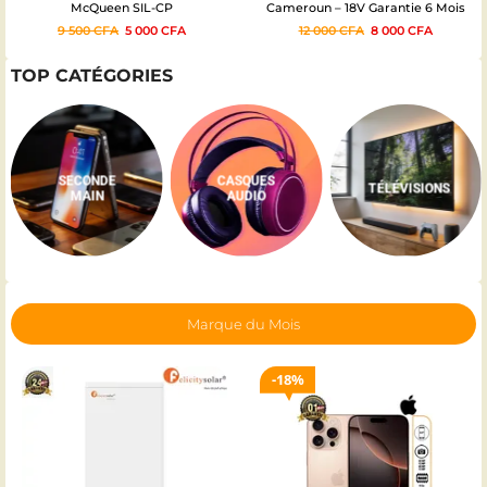
McQueen SIL-CP
Cameroun – 18V Garantie 6 Mois
9 500
CFA
5 000
CFA
12 000
CFA
8 000
CFA
TOP CATÉGORIES
ÉLECTROMÉNAGER
CASQUES
TÉLÉVISIONS
AUDIO
Marque du Mois
18%