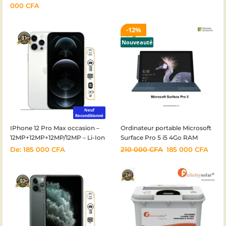
000
CFA
12%
Nouveauté
Neuf
Reconditionné
IPhone 12 Pro Max occasion –
Ordinateur portable Microsoft
12MP+12MP+12MP/12MP – Li-Ion
Surface Pro 5 i5 4Go RAM
2815 mAh – 6,7″ – 5G – 01mois
128Go SSD – Occasion –
De:
185 000
CFA
210 000
CFA
185 000
CFA
Garantie 1mois