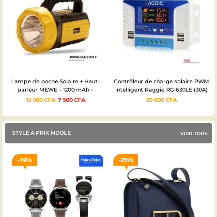
Lampe de poche Solaire + Haut-
Contrôleur de charge solaire PWM
parleur MEWE – 1200 mAh –
intelligent Raggie RG-630LE (30A)
Bluetooth/AUX/TF/USB – MWAUD-
– Garantie 1mois
15 000
CFA
7 500
CFA
20 000
CFA
BTS01Y – Garantie 3mois
STYLÉ À PRIX NDOLE
VOIR TOUS
19%
25%