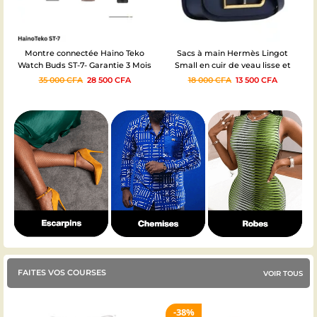
Montre connectée Haino Teko
Sacs à main Hermès Lingot
Watch Buds ST-7- Garantie 3 Mois
Small en cuir de veau lisse et
boucle forme de D en laiton doré
35 000
CFA
28 500
CFA
18 000
CFA
13 500
CFA
FAITES VOS COURSES
VOIR TOUS
38%