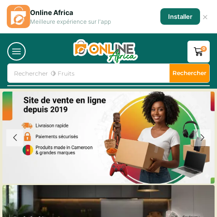
Online Africa
×
Installer
Meilleure expérience sur l'app
0
Rechercher
Rechercher
🍋 Fruits