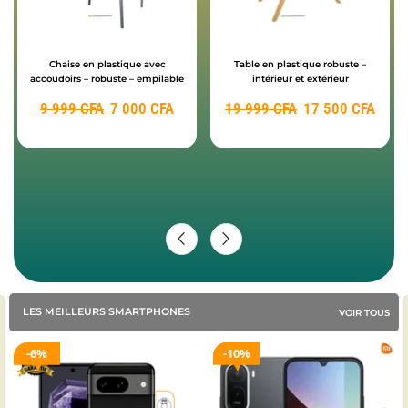
Chaise en plastique avec
Table en plastique robuste –
accoudoirs – robuste – empilable
intérieur et extérieur
9 999
CFA
7 000
CFA
19 999
CFA
17 500
CFA
LES MEILLEURS SMARTPHONES
VOIR TOUS
6%
10%