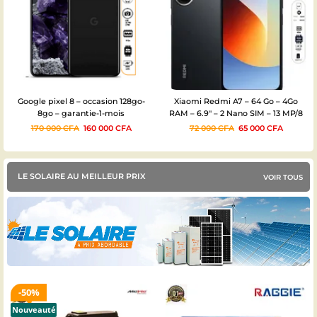
Google pixel 8 – occasion 128go-
Xiaomi Redmi A7 – 64 Go – 4Go
8go – garantie-1-mois
RAM – 6.9″ – 2 Nano SIM – 13 MP/8
MP – 6000mAh – Garantie 12 mois
170 000
CFA
160 000
CFA
72 000
CFA
65 000
CFA
LE SOLAIRE AU MEILLEUR PRIX
VOIR TOUS
50%
Nouveauté