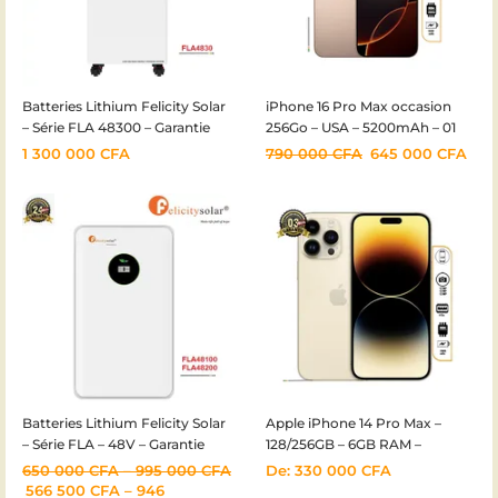
Batteries Lithium Felicity Solar
iPhone 16 Pro Max occasion
– Série FLA 48300 – Garantie
256Go – USA – 5200mAh – 01
24mois
mois
1 300 000
CFA
790 000
CFA
645 000
CFA
Batteries Lithium Felicity Solar
Apple iPhone 14 Pro Max –
– Série FLA – 48V – Garantie
128/256GB – 6GB RAM –
24mois
48+12+12+2MP – 4323mAh –
650 000
CFA
–
995 000
CFA
De:
330 000
CFA
03mois
566 500
CFA
–
946