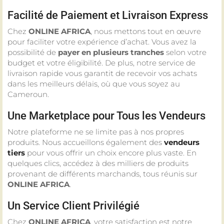
Facilité de Paiement et Livraison Express
Chez
ONLINE AFRICA
, nous mettons tout en œuvre
pour faciliter votre expérience d’achat. Vous avez la
possibilité de
payer en plusieurs tranches
selon votre
budget et votre éligibilité. De plus, notre service de
livraison rapide vous garantit de recevoir vos achats
dans les meilleurs délais, où que vous soyez au
Cameroun.
Une Marketplace pour Tous les Vendeurs
Notre plateforme ne se limite pas à nos propres
produits. Nous accueillons également des
vendeurs
tiers
pour vous offrir un choix encore plus vaste. En
quelques clics, accédez à des milliers de produits
provenant de différents marchands, tous réunis sur
ONLINE AFRICA
.
Un Service Client Privilégié
Chez
ONLINE AFRICA
, votre satisfaction est notre