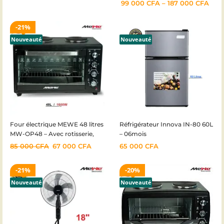
99 000
CFA
–
187 000
CFA
21%
Nouveauté
Nouveauté
Four électrique MEWE 48 litres
Réfrigérateur Innova IN-80 60L
MW-OP48 – Avec rotisserie,
– 06mois
grill et plaques de cuisson – 2
85 000
CFA
67 000
CFA
65 000
CFA
foyers – 1600 W – Garantie
6mois
21%
20%
Nouveauté
Nouveauté