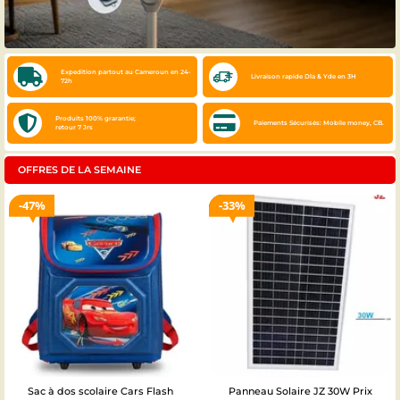
Expedition
partout au Cameroun en 24-
Livraison rapide Dla & Yde en 3H
72h
Produits 100% grarantie;
Paiements Sécurisés: Mobile money, CB.
retour 7 Jrs
OFFRES DE LA SEMAINE
47%
33%
Sac à dos scolaire Cars Flash
Panneau Solaire JZ 30W Prix