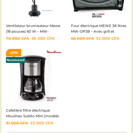
Ventilateur brumisateur Mewe
Four électrique MEWE 38 litres
(18 pouces) 60 W – MW-
MW-OP38 – Avec grill et
MIST1849BK – Réservoir de 4 L
plaque de cuisson – 2 foyers –
70 000
CFA
55 000
CFA
65 000
CFA
52 000
CFA
– 12 vitesses – Noir – Garantie
1600 W – Garantie 6mois
6mois
29%
Nouveauté
Cafetière filtre électrique
Moulinex Subito Mini (modèle
FG1508) – Garantie 6mois
31 000
CFA
22 000
CFA