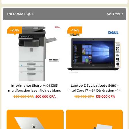
INFORMATIQUE
VOIR TOUS
23%
16%
Imprimante Sharp MX-M365
Laptop DELL Latitude 5480 –
multifonction laser Noir et blanc
Intel Core i7 – 6ᵉ Génération – 14
A3 Occasion – 03 mois
pouces – 500/8GB – 06mois
650 000
CFA
500 000
CFA
160 000
CFA
135 000
CFA