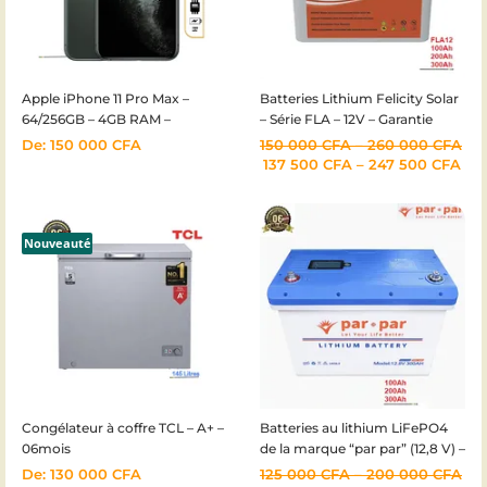
Apple iPhone 11 Pro Max –
Batteries Lithium Felicity Solar
64/256GB – 4GB RAM –
– Série FLA – 12V – Garantie
12+12+12MP – 3969mAh –
24mois
De:
150 000
CFA
150 000
CFA
–
260 000
CFA
03mois
137 500
CFA
–
247 500
CFA
Nouveauté
Congélateur à coffre TCL – A+ –
Batteries au lithium LiFePO4
06mois
de la marque “par par” (12,8 V) –
Garantie 6mois
De:
130 000
CFA
125 000
CFA
–
200 000
CFA