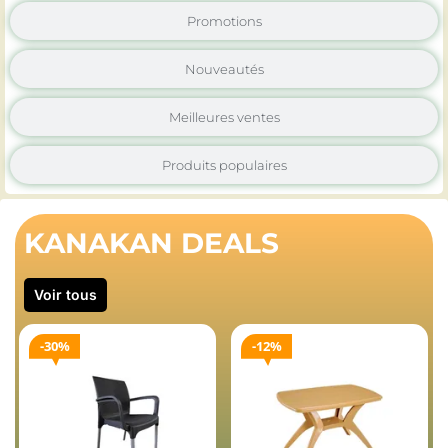
Promotions
Nouveautés
Meilleures ventes
Produits populaires
KANAKAN DEALS
Voir tous
30%
12%