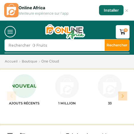
Online Africa
×
Installer
Meilleure expérience sur l'app
0
Rechercher
Rechercher
🍋 Fruits
One Cloud
Accueil
Boutique
NOUVEAU
AJOUTS RÉCENTS
1 MILLION
33