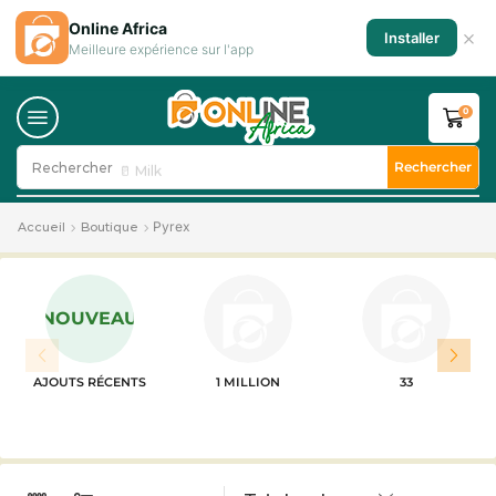
Online Africa
×
Installer
Meilleure expérience sur l'app
0
Rechercher
Rechercher
🥛 Milk
Pyrex
Accueil
Boutique
NOUVEAU
AJOUTS RÉCENTS
1 MILLION
33