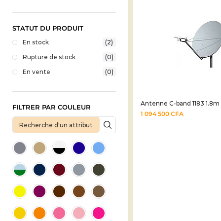
STATUT DU PRODUIT
En stock
(2)
Rupture de stock
(0)
En vente
(0)
Antenne C-band 1183 1.8m
FILTRER PAR COULEUR
1 094 500
CFA