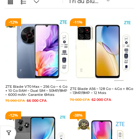
12%
11%
ZTE Blade V70 Max – 256 Go – 4 Go
ZTE Blade A56 – 128 Go – 4Go + 8Go
+ 10 Go RAM – Dual SIM – 50MP/8MP
– 13MP/8MP – 12 Mois
– 6000 mAh- Garantie 6Mois
70 000
CFA
62 000
CFA
75 000
CFA
66 000
CFA
12%
38%