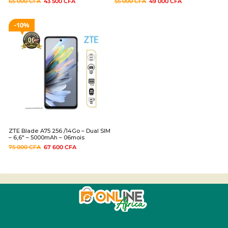
65 000
CFA
43 500
CFA
55 000
CFA
49 000
CFA
10%
ZTE Blade A75 256 /14Go – Dual SIM
– 6,6″ – 5000mAh – 06mois
75 000
CFA
67 600
CFA