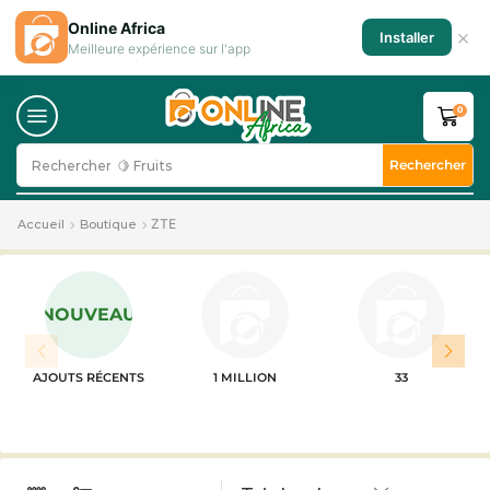
Online Africa
×
Installer
Meilleure expérience sur l'app
0
Rechercher
Rechercher
🍋 Fruits
ZTE
Accueil
Boutique
NOUVEAU
AJOUTS RÉCENTS
1 MILLION
33