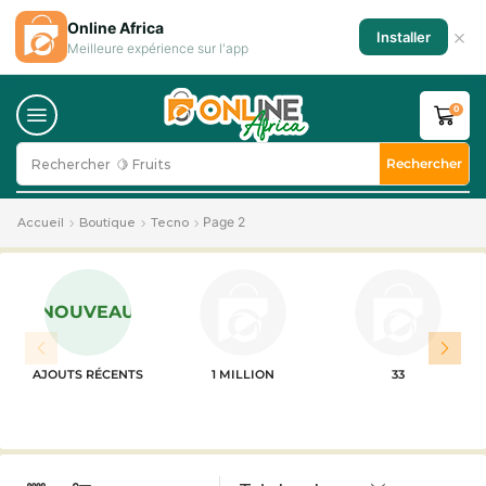
Online Africa
×
Installer
Meilleure expérience sur l'app
0
Rechercher
Rechercher
🍋 Fruits
Page 2
Accueil
Boutique
Tecno
NOUVEAU
AJOUTS RÉCENTS
1 MILLION
33