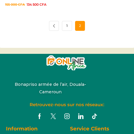
155 000
CFA
134 500
CFA
1
2
Bonapriso armée de l’air, Douala-
Cameroun
Retrouvez-nous sur nos réseaux:
Information
Service Clients