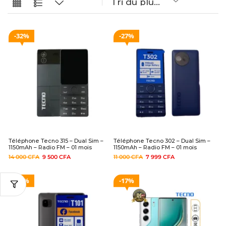
32%
27%
Téléphone Tecno 315 – Dual Sim –
Téléphone Tecno 302 – Dual Sim –
1150mAh – Radio FM – 01 mois
1150mAh – Radio FM – 01 mois
14 000
CFA
9 500
CFA
11 000
CFA
7 999
CFA
32%
17%